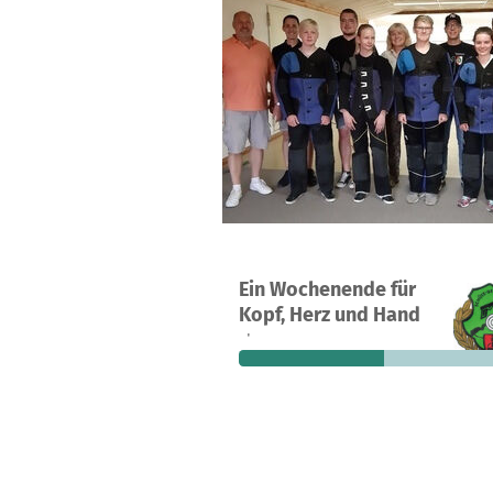
Ein Wochenende für
3
49 %
Kopf, Herz und Hand
Spenden
finanziert
fehle