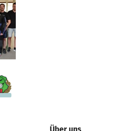
Ein Projekt in Rottenburg am Neckar, Deutschland
330 €
n noch
Über uns