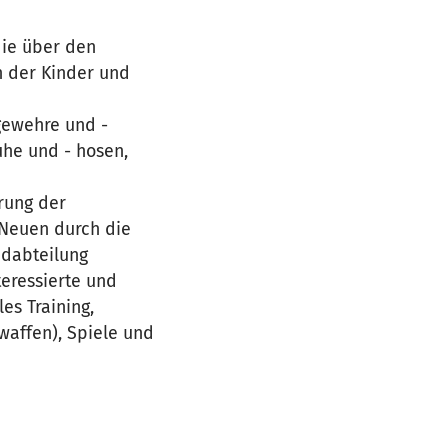
die über den
n der Kinder und
tgewehre und -
uhe und - hosen,
rung der
 Neuen durch die
ndabteilung
eressierte und
es Training,
waffen), Spiele und