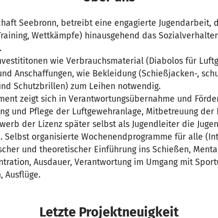
haft Seebronn, betreibt eine engagierte Jugendarbeit, 
(Training, Wettkämpfe) hinausgehend das Sozialverhalte
.
nvestititonen wie Verbrauchsmaterial (Diabolos für Luf
 und Anschaffungen, wie Bekleidung (Schießjacken-, sch
d Schutzbrillen) zum Leihen notwendig.
ment zeigt sich in Verantwortungsübernahme und Förde
ng und Pflege der Luftgewehranlage, Mitbetreuung der
rwerb der Lizenz später selbst als Jugendleiter die Juge
. Selbst organisierte Wochenendprogramme für alle (Int
scher und theoretischer Einführung ins Schießen, Mental
ntration, Ausdauer, Verantwortung im Umgang mit Sport
 Ausflüge.
Letzte Projektneuigkeit