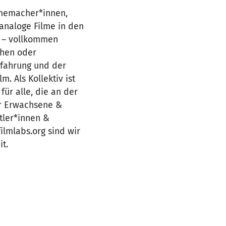
ilmemacher*innen,
 analoge Filme in den
n – vollkommen
chen oder
rfahrung und der
. Als Kollektiv ist
für alle, die an der
ür Erwachsene &
stler*innen &
ilmlabs.org sind wir
t.