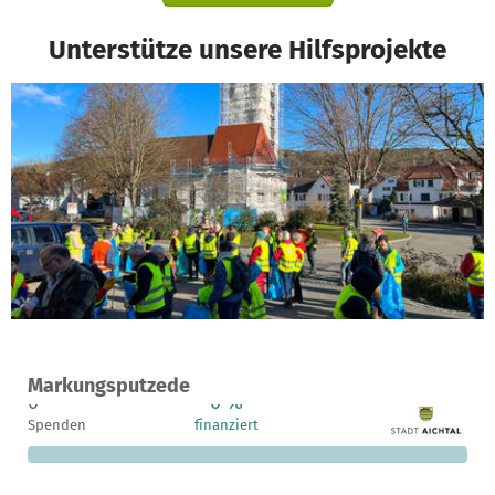
Unterstütze unsere Hilfsprojekte
Ein Projekt in Aichtal, Deutschland
Markungsputzede
0
0 %
2.500 €
Spenden
finanziert
fehlen noch