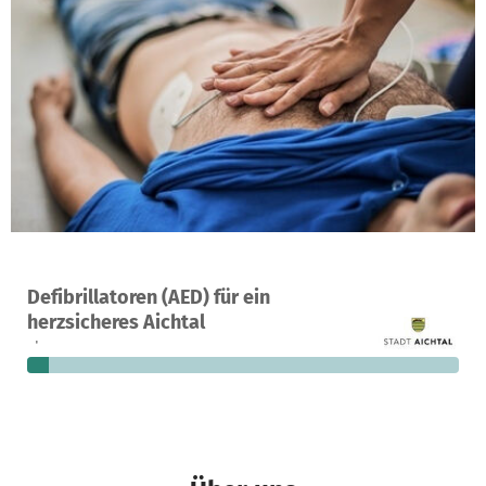
Ein Projekt in Aichtal, Deutschland
Defibrillatoren (AED) für ein
20
5 %
12.288 €
herzsicheres Aichtal
Spenden
finanziert
fehlen noch