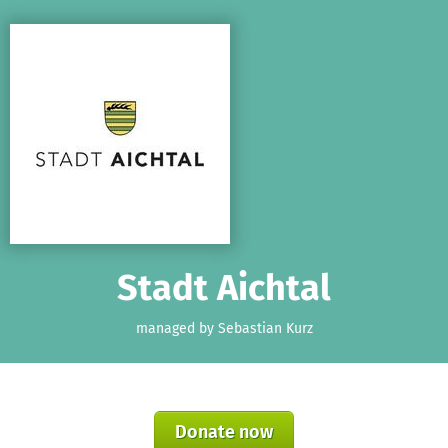
Skip to main content
Show accessibility statement
Stadt Aichtal
managed by Sebastian Kurz
Donate now