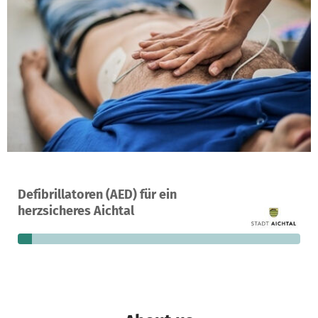
A project in Aichtal, Germany
Defibrillatoren (AED) für ein
20
5%
€12,288
herzsicheres Aichtal
donations
funded
still needed