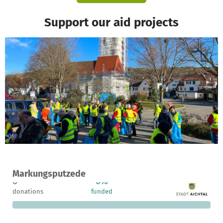
Support our aid projects
A project in Aichtal, Germany
Markungsputzede
0
0%
€2,500
donations
funded
still needed