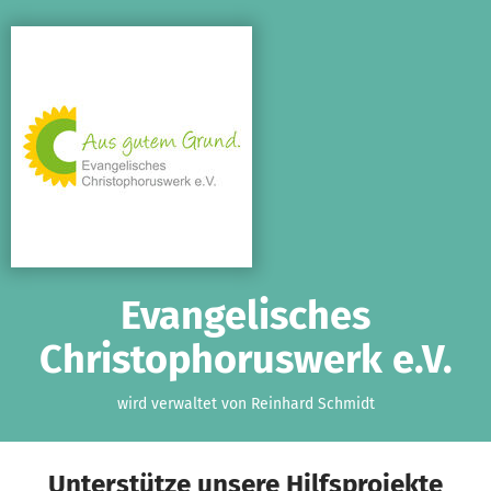
Zum Hauptinhalt springen
Erklärung zur Barrierefreiheit anzeigen
Evangelisches
Christophoruswerk e.V.
wird verwaltet von Reinhard Schmidt
Unterstütze unsere Hilfsprojekte