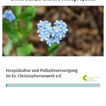
Ein Projekt in Duisburg, Deutschland
Hospizkultur und Palliativversorgung
7
1 %
29.655 €
im Ev. Christophoruswerk e.V.
Spenden
finanziert
fehlen noch