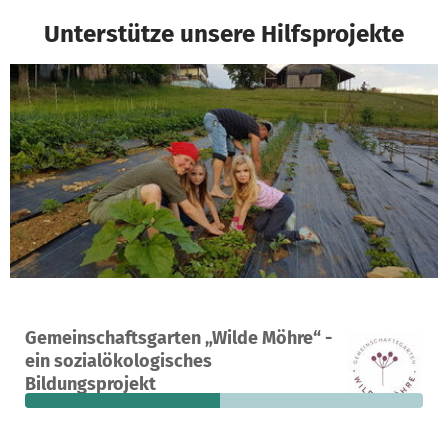
Unterstütze unsere Hilfsprojekte
Ein Projekt in Möckmühl-Hagenbach, Deutschland
Gemeinschaftsgarten „Wilde Möhre“ -
20
49 %
1.295 €
ein sozialökologisches
Spenden
finanziert
fehlen noch
Bildungsprojekt