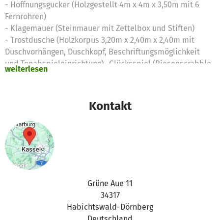
- Hoffnungsgucker (Holzgestellt 4m x 4m x 3,50m mit 6
Fernrohren)
- Klagemauer (Steinmauer mit Zettelbox und Stiften)
- Trostdusche (Holzkorpus 3,20m x 2,40m x 2,40m mit
Duschvorhängen, Duschkopf, Beschriftungsmöglichkeit
und Tonabspieleinrichtung)- Glücksspiel (Riesenscrabble
weiterlesen
mit 100 Steinen 10cm x 10cm, 6 Bänkchen und 4
Sortierkisten)- Traumnetz (3m x 3m Traumfänger mit
Aufhängung)
Kontakt
Grüne Aue 11
34317
Habichtswald-Dörnberg
Deutschland