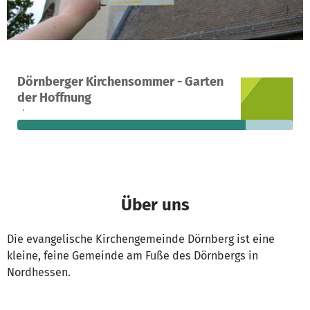
Ein Projekt in Habichtswald, Deutschland
Dörnberger Kirchensommer - Garten
15
83 %
200 €
der Hoffnung
Spenden
finanziert
fehlen noch
Über uns
Die evangelische Kirchengemeinde Dörnberg ist eine
kleine, feine Gemeinde am Fuße des Dörnbergs in
Nordhessen.