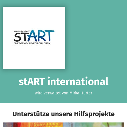
Zum Hauptinhalt springen
Erklärung zur Barrierefreiheit anzeigen
stART international
wird verwaltet von Mirka Hurter
Unterstütze unsere Hilfsprojekte