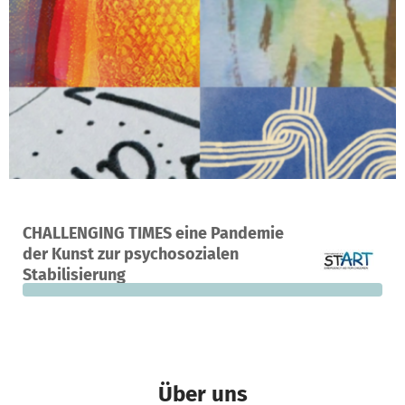
Ein Projekt in Weltweit u.a., Deutschland
CHALLENGING TIMES eine Pandemie
0
0 %
15.260 €
der Kunst zur psychosozialen
Spenden
finanziert
fehlen noch
Stabilisierung
Über uns