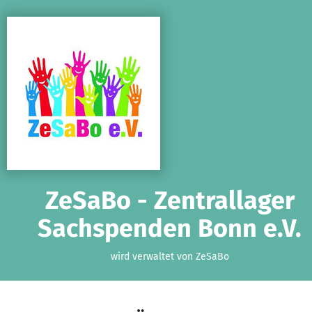
Zum Hauptinhalt springen
Erklärung zur Barrierefreiheit anzeigen
ZeSaBo - Zentrallager
Sachspenden Bonn e.V.
wird verwaltet von ZeSaBo