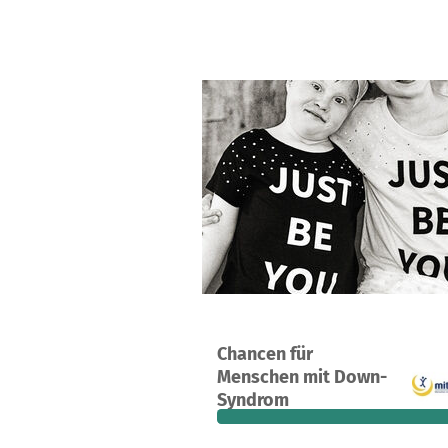
Ein Projekt in 79106, Deutschland
Chancen für
103
96 %
Menschen mit Down-
Spenden
finanziert
fehle
Syndrom