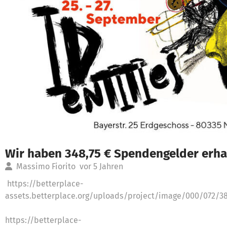
Wir haben 348,75 € Spendengelder erha
Massimo Fiorito
vor 5 Jahren
https://betterplace-
assets.betterplace.org/uploads/project/image/000/072/3
https://betterplace-