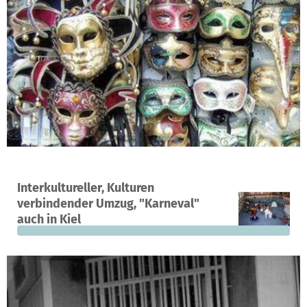
Ein Projekt in Kiel, Deutschland
Interkultureller, Kulturen
0
0 %
450 €
verbindender Umzug, "Karneval"
Spenden
finanziert
fehlen noch
auch in Kiel