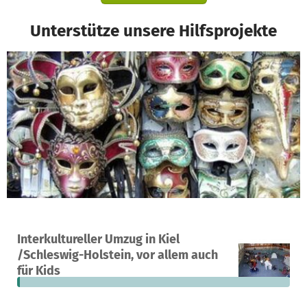
Unterstütze unsere Hilfsprojekte
Ein Projekt in Kiel, Deutschland
Interkultureller Umzug in Kiel
1
1 %
7.989 €
/Schleswig-Holstein, vor allem auch
Spende
finanziert
fehlen noch
für Kids