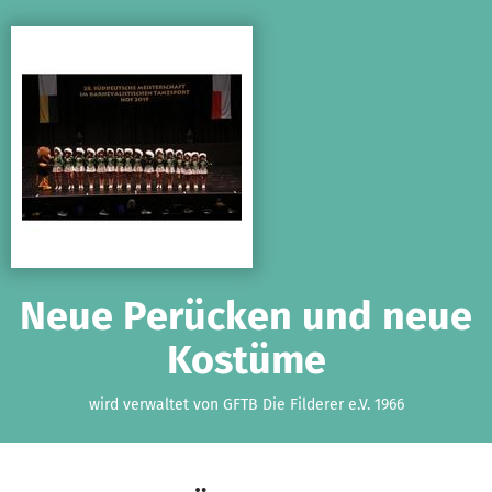
Zum Hauptinhalt springen
Erklärung zur Barrierefreiheit anzeigen
Neue Perücken und neue
Kostüme
wird verwaltet von GFTB Die Filderer e.V. 1966