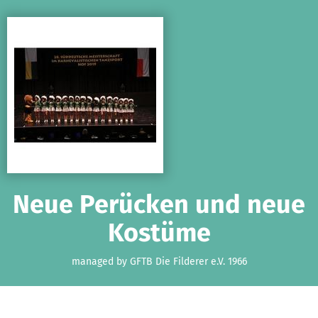
Skip to main content
Show accessibility statement
Neue Perücken und neue
Kostüme
managed by GFTB Die Filderer e.V. 1966