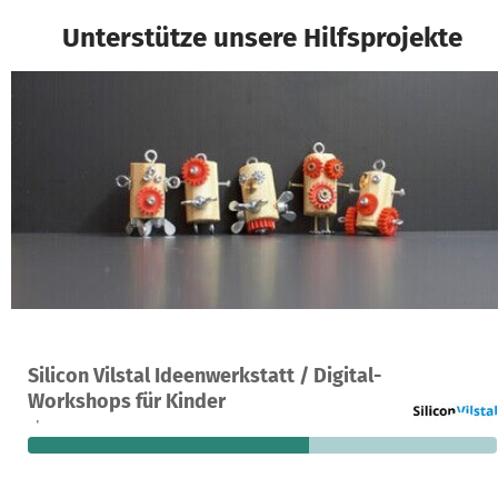
Unterstütze unsere Hilfsprojekte
Ein Projekt in Vilstal (Geisenhausen, Vilsbiburg usw.), Deutschland
Silicon Vilstal Ideenwerkstatt / Digital-
8
60 %
1.950 €
Workshops für Kinder
Spenden
finanziert
fehlen noch