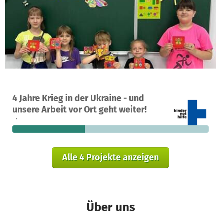
Ein Projekt in Charkiv, Ukraine
4 Jahre Krieg in der Ukraine - und
49
37 %
15.979 €
unsere Arbeit vor Ort geht weiter!
Spenden
finanziert
fehlen noch
Alle 4 Projekte anzeigen
Über uns