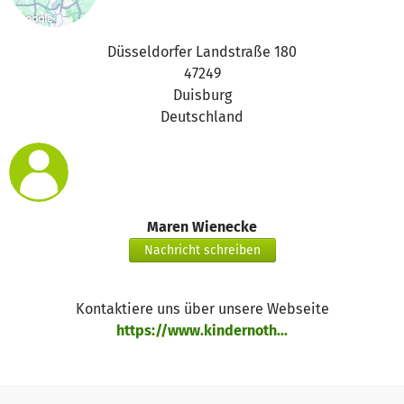
Familien erreicht.
Konkret haben wir:
Düsseldorfer Landstraße 180
Kinderzentren betrieben, in denen Mädchen und Jungen
47249
Schutz, Struktur und ein Stück Normalität finden
Duisburg
regelmäßige Spiel- und Bildungsangebote ermöglicht –
Deutschland
dort, wo Alltag sonst von Angst und Zerstörung geprägt ist
psychologische Betreuung organisiert, um Kriegs-, Flucht-
und Gewalterfahrungen zu verarbeiten Medikamente und
medizinische Hilfe bereitgestellt beheizte Schutz- und
Gemeinschaftsräume eingerichtet
Maren Wienecke
Diese Arbeit rettet Leben. Sie gibt Familien Halt in einer
Nachricht schreiben
traumatischen Zeit.
Auch im sich ankündigenden Frühling und Sommer dürfen
wir nicht nachlassen und bitten weiterhin um deine
Kontaktiere uns über unsere Webseite
Spende oder eine persönliche Spendenaktion, wann
https://www.kindernoth...
immer es dir möglich ist!
Vielen Dank für deine Unterstützung!
Das Team der Kindernothilfe