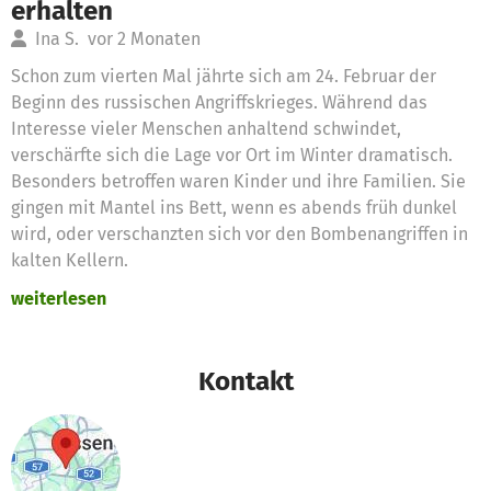
erhalten
Ina S.
vor 2 Monaten
Schon zum vierten Mal jährte sich am 24. Februar der
Beginn des russischen Angriffskrieges. Während das
Interesse vieler Menschen anhaltend schwindet,
verschärfte sich die Lage vor Ort im Winter dramatisch.
Besonders betroffen waren Kinder und ihre Familien. Sie
gingen mit Mantel ins Bett, wenn es abends früh dunkel
wird, oder verschanzten sich vor den Bombenangriffen in
kalten Kellern.
weiterlesen
Rückblick:
Dank Spenden konnten wir in den vergangenen vier Jahren
gemeinsam viel bewegen – in der Ukraine und in den
Kontakt
besonders belasteten Nachbarländern Moldau und
Rumänien. Seit Beginn unserer Arbeit in der Ukraine im
Jahr 2022 haben wir gemeinsam mit lokalen Partnern 23
Projekte umgesetzt und bereits 78.000 Kinder und