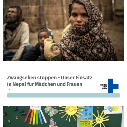
Ein Projekt in Duisburg, Deutschland
Zwangsehen stoppen - Unser Einsatz
0
0 %
2.000 €
in Nepal für Mädchen und Frauen
Spenden
finanziert
fehlen noch