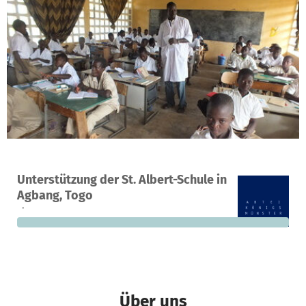
Ein Projekt in Kara, Togo
Unterstützung der St. Albert-Schule in
0
0 %
3.300 €
Agbang, Togo
Spenden
finanziert
fehlen noch
Über uns