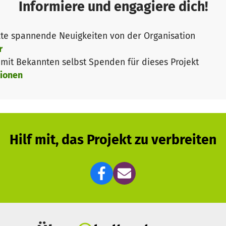
Kindern zu einer hoffentlich besseren Zukunft verhelfen
Informiere und engagiere dich!
 im Gebet wie auch im finanziellen Bereich hoffen dürfen.
te spannende Neuigkeiten von der Organisation
r
sehr einfach mit einer Handvoll Kindern begonnen. In de
it Bekannten selbst Spenden für dieses Projekt
inder willkommen: Mädchen und Jungen, Christen und Ni
ionen
er ist es eine riesige Herausforderung, in unserer abge
s die Kinder kein Schulgeld zahlen, macht es für uns se
Hilf mit, das Projekt zu verbreiten
ngend Hilfe, um die Lehrergehälter zahlen zu können. Da
t, zusätzlich zu den unterrichtenden Mitbrüdern. Diese 
mgerechnet 275 Euro pro Monat oder 3.300 Euro pro Jahr 
n dieses geringe Gehalt aus ideellen Gründen. Die Lohn
ationen.