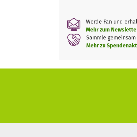
weil wir wissen, dass wir den 
weil wir auf die Unterstützung
Hilfe.
Werde Fan und erhal
Mehr zum Newslette
Unsere St. Albert-Schule hat 
Sammle gemeinsam m
geworden. Bei uns sind alle K
Mehr zu Spendenakt
Herausforderungen
Für unser relativ junges Klost
unterhalten. Die Tatsache, das
unterhalten. Wir benötigen dri
Wir haben elf Lehrer angestell
Gehalt von 180.000 cfa, was u
aber unsere Lehrer akzeptiere
jährlich auf 36.300 Euro.
Hier finden SIe weitere Inform