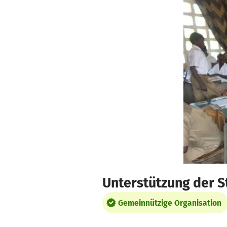
Zum Hauptinhalt springen
Erklärung zur Barrierefreiheit anzeigen
Unterstützung der S
Gemeinnützige Organisation