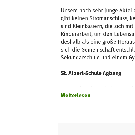
Unsere noch sehr junge Abtei
gibt keinen Stromanschluss, k
sind Kleinbauern, die sich mit
Kinderarbeit, um den Lebensun
deshalb als eine große Heraus
sich die Gemeinschaft entschlo
Sekundarschule und einem Gym
St. Albert-Schule Agbang
Der Beginn der Schule war mit
Weiterlesen
Kinder zur Schule zu schicken
zu hüten. Jene Eltern, die schl
Bedingung, dass sie kein Schu
Schulbildung in vielerlei Hins
uns zu nehmen, auch wenn sie 