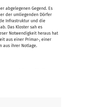
ner abgelegenen Gegend. Es
ner der umliegenden Dörfer
de Infrastruktur und die
ab. Das Kloster sah es
ieser Notwendigkeit heraus hat
it aus einer Primar-, einer
 aus ihrer Notlage.
waren nicht gewillt, ihre
dern zu arbeiten und die Kühe
 taten das nur unter der
zukünftige Generation ohne
roße finanzielle Belastung auf
ese Herausforderung gerne an,