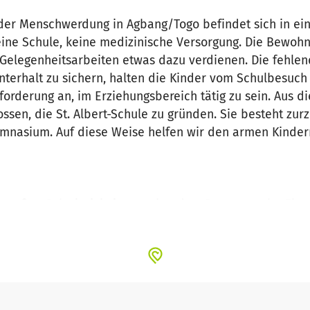
 der Menschwerdung in Agbang/Togo befindet sich in ei
eine Schule, keine medizinische Versorgung. Die Bewoh
 Gelegenheitsarbeiten etwas dazu verdienen. Die fehlen
terhalt zu sichern, halten die Kinder vom Schulbesuch 
forderung an, im Erziehungsbereich tätig zu sein. Aus d
ssen, die St. Albert-Schule zu gründen. Sie besteht zurze
nasium. Auf diese Weise helfen wir den armen Kindern
 großen Schwierigkeiten verbunden. Denn manche Eltern 
. Sie hätten sie lieber daheim behalten, um auf den Fel
ießlich einwilligten, ihre Kinder zur Schule zu schicken,
lgeld zu bezahlen haben. Wir sind überzeugt, dass die 
icht keine Zukunft hat. Deswegen sind wir bereit, diese g
für uns in der Tat nicht gering ist. Aber wir nehmen di