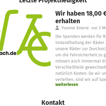
Letzte Projektneuigkeit
Wir haben 18,00 
erhalten
Yvonne Knorre
vor 3 M
Die Spenden werden für R
Instandhaltung der Räder 
unsere Räder zur Durchsich
um die Fahrsicherheit zu 
müssen auch immermal di
Verschleißteile gewechsel
natürlich Kosten. Da wir u
verleihen, sind wir auf S
weiterlesen
anderen unterstützenden 
Kontakt