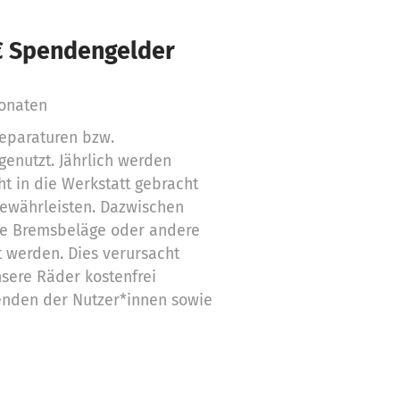
€ Spendengelder
onaten
eparaturen bzw.
genutzt. Jährlich werden
t in die Werkstatt gebracht
gewährleisten. Dazwischen
e Bremsbeläge oder andere
t werden. Dies verursacht
nsere Räder kostenfrei
penden der Nutzer*innen sowie
angewiesen.