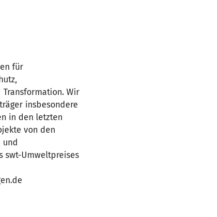
en für
hutz,
 Transformation. Wir
sträger insbesondere
n in den letzten
ojekte von den
- und
es swt-Umweltpreises
gen.de