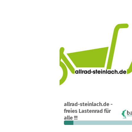
Ein Projekt in Dußlingen, Deutschla
allrad-steinlach.de -
3
12 %
1.
freies Lastenrad für
Spenden
finanziert
fehle
alle !!!