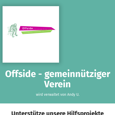
Zum Hauptinhalt springen
Erklärung zur Barrierefreiheit anzeigen
Offside - gemeinnütziger
Verein
wird verwaltet von Andy U.
Unterstütze unsere Hilfsprojekte