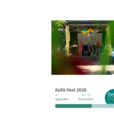
Ein Projekt in Frankfurt, Deutschlan
KuFü-Fest 2026
27
53 %
1
Spenden
finanziert
fehle