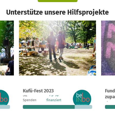
Unterstütze unsere Hilfsprojekte
d
Ein Projekt in Frankfurt, Deutschland
Kufü-Fest 2023
Fund
.175 €
32
75 %
613 €
2
zupa
n noch
Spenden
finanziert
fehlen noch
Spend