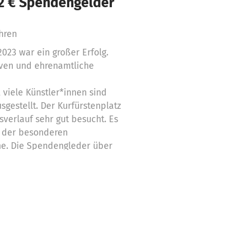
62 € Spendengelder
ahren
2023 war ein großer Erfolg.
tiven und ehrenamtliche
, viele Künstler*innen sind
gestellt. Der Kurfürstenplatz
verlauf sehr gut besucht. Es
g der besonderen
e. Die Spendengleder über
 Materialkosten (Getränke und
serung (Ableitung von
oilettenanlage), GEMA,
altige Toilettenmietung
nrichtung digitale