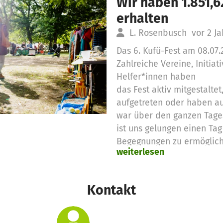
Wir haben 1.851,
erhalten
L. Rosenbusch
vor 2 J
Das 6. Kufü-Fest am 08.07.
Zahlreiche Vereine, Initia
Helfer*innen haben
das Fest aktiv mitgestaltet
aufgetreten oder haben aus
war über den ganzen Tages
ist uns gelungen einen Ta
Begegnungen zu ermöglich
weiterlesen
Betterplace haben wir für
Dekoartikel), Stadtentwäs
Abwasser der Wasch- und T
Kontakt
Sanitätstdienst ASB, nachh
(Nowato) und Betreuung/Ei
Infrastruktur verausgabt.