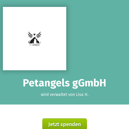
Zum Hauptinhalt springen
Erklärung zur Barrierefreiheit anzeigen
Petangels gGmbH
wird verwaltet von Lisa H.
Jetzt spenden