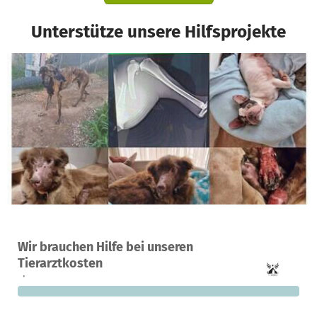
Unterstütze unsere Hilfsprojekte
Ein Projekt in Vinaros, Spanien
Wir brauchen Hilfe bei unseren
0
0 %
5.000 €
Tierarztkosten
Spenden
finanziert
fehlen noch