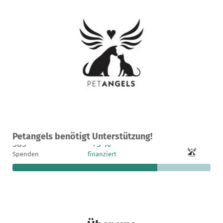
Ein Projekt in MALLORCA, Spanien
Petangels benötigt Unterstützung!
585
73 %
10.412 €
Spenden
finanziert
fehlen noch