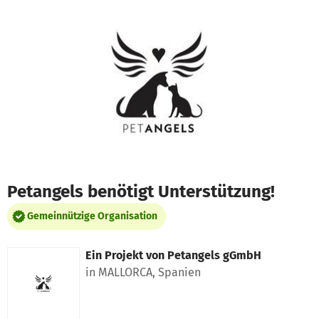
Zum Hauptinhalt springen
Erklärung zur Barrierefreiheit anzeigen
Petangels benötigt Unterstützung!
Gemeinnützige Organisation
Ein Projekt von
Petangels gGmbH
in MALLORCA, Spanien