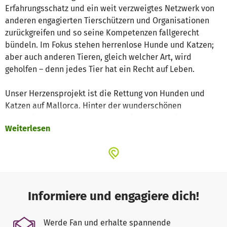
Erfahrungsschatz und ein weit verzweigtes Netzwerk von
anderen engagierten Tierschützern und Organisationen
zurückgreifen und so seine Kompetenzen fallgerecht
bündeln. Im Fokus stehen herrenlose Hunde und Katzen;
aber auch anderen Tieren, gleich welcher Art, wird
geholfen – denn jedes Tier hat ein Recht auf Leben.
Unser Herzensprojekt ist die Rettung von Hunden und
Katzen auf Mallorca. Hinter der wunderschönen
Sonneninsel Mallorca verbergen sich schreckliche
Weiterlesen
Tierquälereien. Auf Mallorca gibt es neben zahlreichen
Tierheimen die durch private Tierschützer aufgebaut
worden sind, auch sogenannte Tötungsstationen. In den
Tötungsstationen werden Hunde und Katzen nach wenigen
Wochen eingeschläfert. Zusammen mit einem spanischen
Tierschutzverein versuchen wir möglichst viele Tiere vor
Informiere und engagiere dich!
der Tötung zu bewahren. Die Tiere befinden sich dann bis
zur Vermittlung in unserem Tierheim auf Mallorca oder
Werde Fan und erhalte spannende