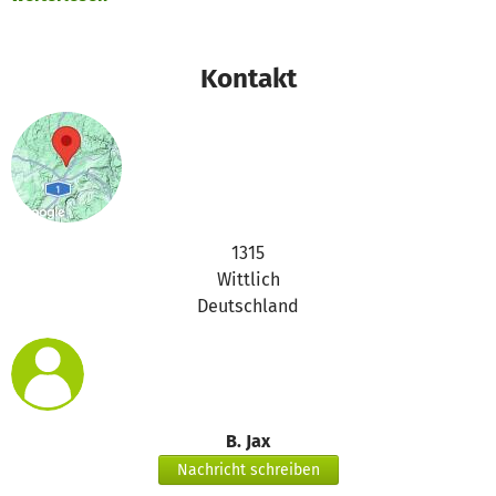
können. Zudem steigt die Zahl an Abgabetieren, die aus
Gründen von Krankheit, Tod oder Allergie der Exbesitzer
von uns übernommen werden. Die Vermittlungen bedürfen
Kontakt
oft längere Zeit, bis diese Tiere wieder ein passendes
Zuhause finden. Ihr Aufenthalt kostet zusätzlich Futter und
Streu.
Herzlichen Dank an alle Spender, ohne die wir unseren
Eisatz nicht finanzieren können.
1315
B. Jax & die Samtpfoten
Wittlich
Deutschland
B. Jax
Nachricht schreiben