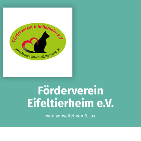
Zum Hauptinhalt springen
Erklärung zur Barrierefreiheit anzeigen
Förderverein
Eifeltierheim e.V.
wird verwaltet von B. Jax