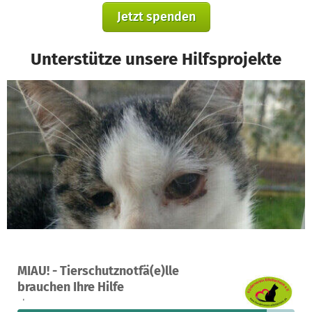
Jetzt spenden
Unterstütze unsere Hilfsprojekte
Ein Projekt in Wittlich - Daun, Deutschland
MIAU! - Tierschutznotfä(e)lle
674
90 %
3.752 €
brauchen Ihre Hilfe
Spenden
finanziert
fehlen noch