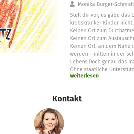
Monika Burger-Schmi
Stell dir vor, es gäbe das 
krebskranker Kinder nicht.
Keinen Ort zum Durchatme
Keinen Ort zum Austausch
Keinen Ort, an dem Nähe 
werden – mitten in der sch
Lebens.Doch genau das ma
Ohne staatliche Unterstütz
weiterlesen
Spenden.
💛 Wofür wir eure Spenden
– für den Betrieb und die
Kontakt
Elternhauses
– für die Ausstattung von
Spielzimmer
– für entlastende Angebot
kleine Aktivitäten