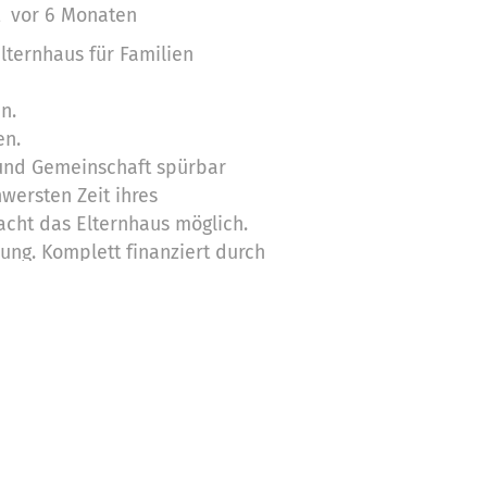
dt
vor 6 Monaten
Elternhaus für Familien
n.
en.
und Gemeinschaft spürbar
wersten Zeit ihres
cht das Elternhaus möglich.
ung. Komplett finanziert durch
 einsetzen:
 Instandhaltung des
 Küche, Aufenthaltsräumen und
e wie Elternfrühstücke oder