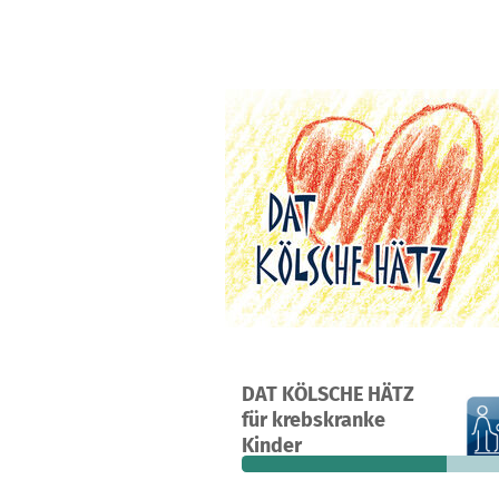
Ein Projekt in Köln, Deutschland
DAT KÖLSCHE HÄTZ
55
68 %
7
für krebskranke
Spenden
finanziert
fehle
Kinder