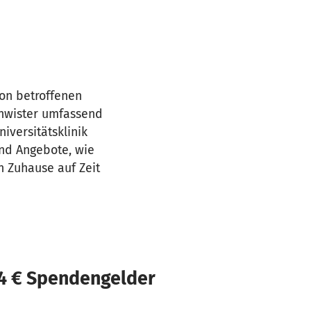
von betroffenen
schwister umfassend
iversitätsklinik
und Angebote, wie
n Zuhause auf Zeit
74 € Spendengelder