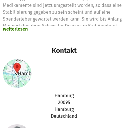
Medikamente sind jetzt umgestellt worden, so dass eine
Stabilisierung gegeben zu sein scheint und auf eine
Spenderleber gewartet werden kann. Sie wird bis Anfang
Mai noch bei ihrer Schwester Dragana in Bad Homburg
weiterlesen
bleiben, um dann erst einmal wieder nach Bosnien zurück
zu fliegen. Sollte sich der Gesundheitszustand kurzfristig
weiter verschlechtern, wird schnell gehandelt werden
Kontakt
müssen, jetzt ist etwas Zeit gewonnen.Der schwierigste
Teil steht Biljana natürlich noch bevor, nämlich die
Transplantation. Auch wenn sie gut verläuft, was wir alle
sehr hoffen, werden die Jahre danach kein normales
Leben erlauben.
Wir werden Sie/Euch über den weiteren Verlauf informiert
halten.
Hamburg
20095
Hamburg
Deutschland