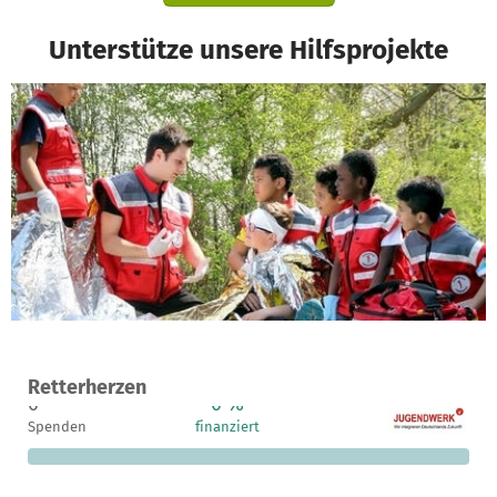
Unterstütze unsere Hilfsprojekte
Ein Projekt in Wittmund, Deutschland
Retterherzen
0
0 %
2.050 €
Spenden
finanziert
fehlen noch