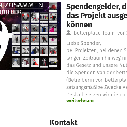
Spendengelder, di
das Projekt aus
können
betterplace-Team
vor
Liebe Spender,
bei Projekten, bei denen
langen Zeitraum hinweg ni
das Gesetz und unsere Nu
die Spenden von der bett
(Betreiberin von betterpla
satzungsmäßige Zwecke v
Deshalb setzen wir die no
weiterlesen
Spendengelder für diese 
Vielen Dank für eure Unter
das betterplace.org-Team
Kontakt