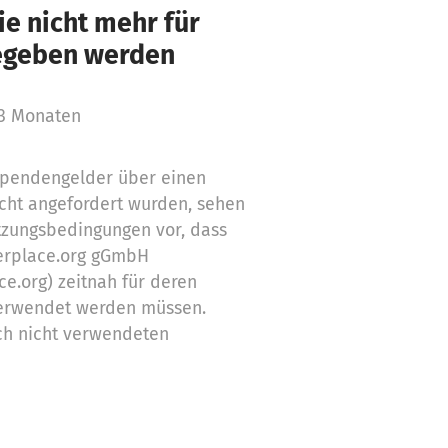
e nicht mehr für
gegeben werden
 3 Monaten
 Spendengelder über einen
cht angefordert wurden, sehen
tzungsbedingungen vor, dass
erplace.org gGmbH
ce.org) zeitnah für deren
erwendet werden müssen.
ch nicht verwendeten
Zwecke ein
stützung,