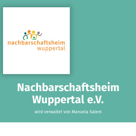
Zum Hauptinhalt springen
Erklärung zur Barrierefreiheit anzeigen
Nachbarschaftsheim
Wuppertal e.V.
wird verwaltet von Manuela Salem