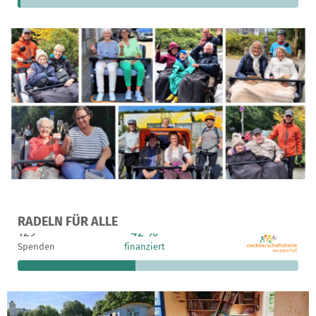
Ein Projekt in Wuppertal , Deutschland
RADELN FÜR ALLE
129
42 %
27.215 €
Spenden
finanziert
fehlen noch