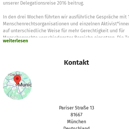
unserer Delegationsreise 2016 beitrug.
In den drei Wochen führten wir ausführliche Gespräche mit 
Menschenrechtsorganisationen und einzelnen Aktivist*innen
auf unterschiedliche Weise für mehr Gerechtigkeit und für
Menschenrechte verschiedenster Bereiche einsetzen. Die Tr
weiterlesen
Gespräche gaben uns ein umfassendes Bild der aktuellen Si
Honduras. So berichtete Casa Alianza von der prekären Lag
Straßenkinder, bei ArcoIris erhielten wir eindrückliche Sch
Kontakt
von der Situation der LGTBI-Community und bei der MADJ
(Movimiento Amplio para la Dignidad y Justicia) erfuhren w
über die Kämpfe der indigenen und nicht-indigenen Geme
ihre natürlichen Ressourcen.
Wir starteten in Tegucigalpa, waren bei den Garífuna in der
Trujillo, in Yoro bei den Tolupanes und in La Esperanza bei 
Pariser Straße 13
Diese Besuche verdeutlichten uns die schwierigen Bedingu
81667
denen Indigene ihr Land verteidigen – geprägt von Militaris
München
anhaltender Straflosigkeit und permanenter
Deutschland