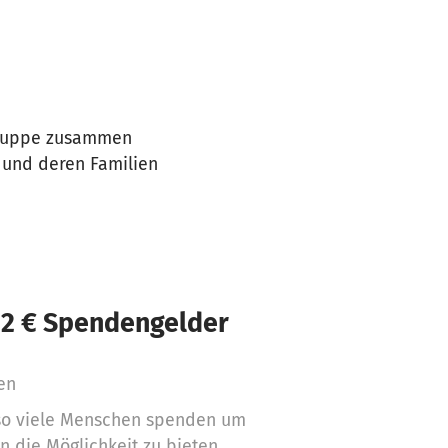
egruppe zusammen
r und deren Familien
22 € Spendengelder
en
 so viele Menschen spenden um
n die Möglichkeit zu bieten