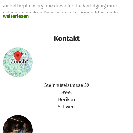
an betterplace.org, die diese für die Verfolgung ihrer
satzungsgemäßen Zwecke einsetzt. Hier gibt es mehr
weiterlesen
Informationen dazu.
Bei Fragen könnt Ihr uns gern kontaktieren:
Kontakt
support@betterplace.org.
Beste Grüße
Euer betterplace.org-Team
Steinhügelstrasse 59
8965
Berikon
Schweiz