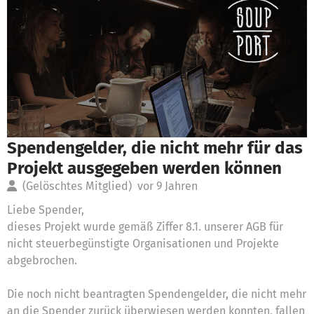
Spendengelder, die nicht mehr für das
Projekt ausgegeben werden können
(Gelöschtes Mitglied)
vor 9 Jahren
Liebe Spender,
dieses Projekt wurde gemäß Ziffer 8.1. unserer AGB für
nicht steuerbegünstigte Organisationen und Projekte
abgebrochen.
Die noch nicht beantragten Spendengelder, die nicht mehr
an die Spender zurück überwiesen werden konnten, fallen