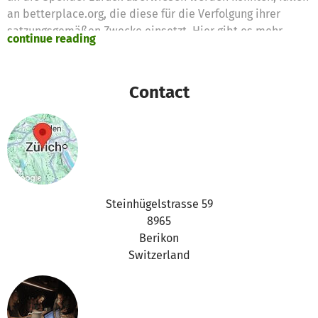
an betterplace.org, die diese für die Verfolgung ihrer
satzungsgemäßen Zwecke einsetzt. Hier gibt es mehr
continue reading
Informationen dazu.
Bei Fragen könnt Ihr uns gern kontaktieren:
Contact
support@betterplace.org.
Beste Grüße
Euer betterplace.org-Team
Steinhügelstrasse 59
8965
Berikon
Switzerland