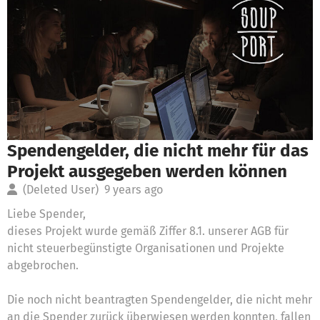
Spendengelder, die nicht mehr für das
Projekt ausgegeben werden können
(Deleted User)
9 years ago
Liebe Spender,
dieses Projekt wurde gemäß Ziffer 8.1. unserer AGB für
nicht steuerbegünstigte Organisationen und Projekte
abgebrochen.
Die noch nicht beantragten Spendengelder, die nicht mehr
an die Spender zurück überwiesen werden konnten, fallen