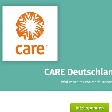
Zum Hauptinhalt springen
Erklärung zur Barrierefreiheit anzeigen
CARE Deutschlan
wird verwaltet von Marie Huna
Jetzt spenden