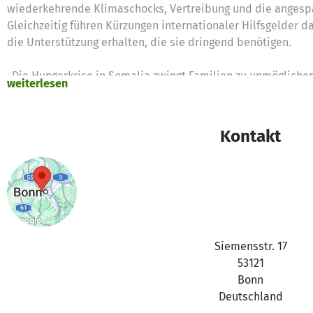
wiederkehrende Klimaschocks, Vertreibung und die angespa
Gleichzeitig führen Kürzungen internationaler Hilfsgelder
die Unterstützung erhalten, die sie dringend benötigen.
„Die Hungerkrise in Somalia zwingt Familien zu unmöglich
weiterlesen
wählen, welches ihrer Kinder heute etwas zu essen bekom
CARE‑Länderdirektorin in Somalia. „Wer jetzt nicht handelt,
Hungersnot offiziell ausgerufen wird, wird es für viele Kinde
Kontakt
https://betterplace-
assets.betterplace.org/uploads/project/image/000/010/0
Gemeinsam mit lokalen Partnerorganisationen unterstützt 
Familien mit Bargeldhilfen, Gesundheitsversorgung und Leb
es Betroffenen, die akute Notlagen zu überbrücken.
Siemensstr. 17
53121
Die Entwicklung zeigt, wie schnell sich bestehende Krisen
Bonn
Belastungen gleichzeitig auftreten. Umso wichtiger ist es, f
Deutschland
Familien zu unterstützen, bevor sich die Lage noch weiter zu