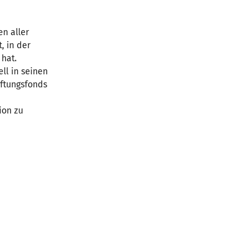
n aller
, in der
hat.
ll in seinen
iftungsfonds
ion zu