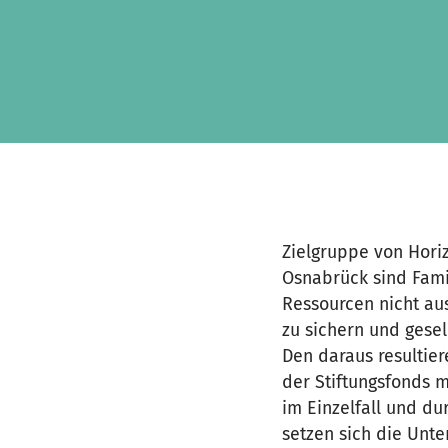
Zum Hauptinhalt springen
Erklärung zur Barrierefreiheit anzeigen
Zielgruppe von Horiz
Osnabrück sind Fami
Ressourcen nicht au
zu sichern und gese
Den daraus resultier
der Stiftungsfonds 
im Einzelfall und d
setzen sich die Unte