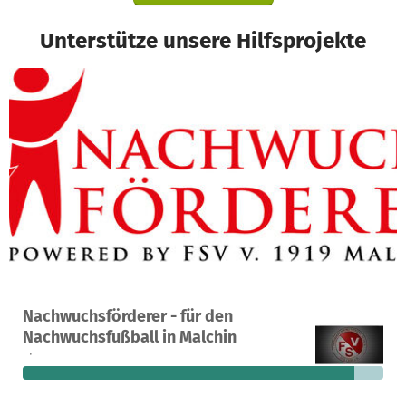
Unterstütze unsere Hilfsprojekte
Ein Projekt in Malchin, Deutschland
Nachwuchsförderer - für den
263
92 %
1.480 €
Nachwuchsfußball in Malchin
Spenden
finanziert
fehlen noch