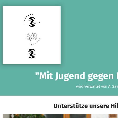
Zum Hauptinhalt springen
Erklärung zur Barrierefreiheit anzeigen
"Mit Jugend gegen 
wird verwaltet von A. Saw
Unterstütze unsere Hi