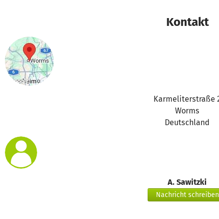
Jetzt haben wir angefangen den Belag zu erneuern, weil es d
Kontakt
Aber zu allem Ärger muss das Geländer weg und zu unsere
bevor das Neue dran kann. Wir brauchen ein Gerüst zur Sich
über unsere Kalkulation.
Wir müssen sehen wie wir das geregelt bekommen.
Karmeliterstraße 
Worms
Deutschland
A. Sawitzki
Nachricht schreiben