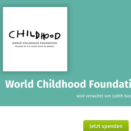
Zum Hauptinhalt springen
Erklärung zur Barrierefreiheit anzeigen
World Childhood Foundat
wird verwaltet von Judith Ba
Jetzt spenden