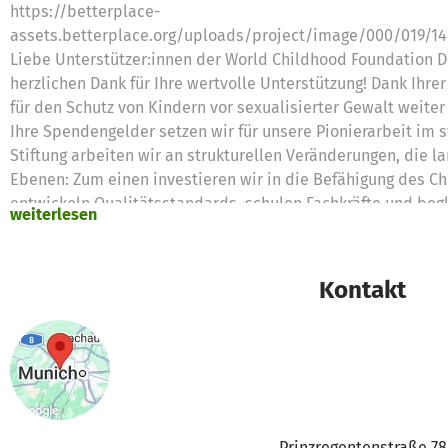
https://betterplace-
assets.betterplace.org/uploads/project/image/000/019/1
Liebe Unterstützer:innen der World Childhood Foundation 
herzlichen Dank für Ihre wertvolle Unterstützung! Dank Ihr
für den Schutz von Kindern vor sexualisierter Gewalt weite
Ihre Spendengelder setzen wir für unsere Pionierarbeit im 
Stiftung arbeiten wir an strukturellen Veränderungen, die lan
Ebenen: Zum einen investieren wir in die Befähigung des C
entwickeln Qualitätsstandards, schulen Fachkräfte und beg
weiterlesen
interdisziplinäre, kindgerechte Hilfe unter einem Dach zu b
Zum anderen stärken wir die Prävention – denn Kinderschut
kommt. Wir fördern Aufklärung, sensibilisieren Fachkräfte u
Kontakt
frühzeitig geschützt werden.
Unser Ziel bleibt, den Kinderschutz in Deutschland systemis
und hat einen unmittelbaren Einfluss auf das Leben von Kin
dringendsten benötigen. Bitte bleiben Sie an unserer Seite
Nochmals vielen Dank, dass Sie mit uns für eine geschützte
Mit herzlichen Grüßen
Prinzregentenstraße 78