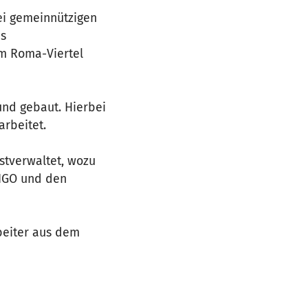
ei gemeinnützigen
es
im Roma-Viertel
und gebaut. Hierbei
arbeitet.
stverwaltet, wozu
 NGO und den
beiter aus dem