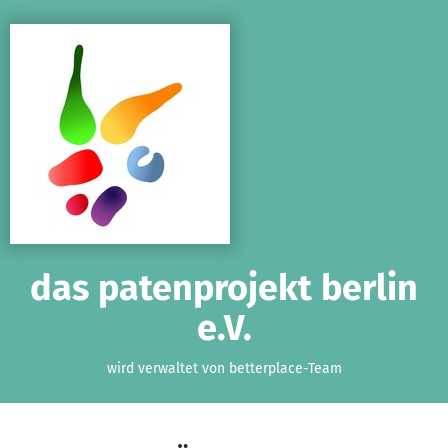
Zum Hauptinhalt springen
Erklärung zur Barrierefreiheit anzeigen
das patenprojekt berlin
e.V.
wird verwaltet von betterplace-Team