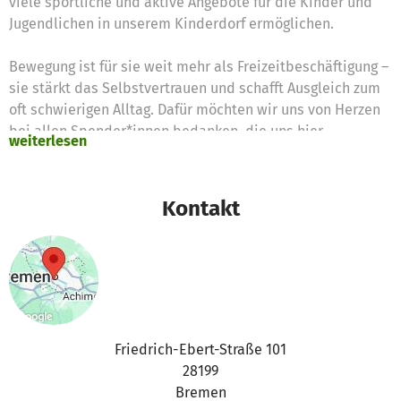
viele sportliche und aktive Angebote für die Kinder und
Jugendlichen in unserem Kinderdorf ermöglichen.
Bewegung ist für sie weit mehr als Freizeitbeschäftigung –
sie stärkt das Selbstvertrauen und schafft Ausgleich zum
oft schwierigen Alltag. Dafür möchten wir uns von Herzen
bei allen Spender*innen bedanken, die uns hier
weiterlesen
unterstützt haben.
Auch wenn dieses Projekt nun formal abgeschlossen ist,
Kontakt
bleibt Bewegung ein wichtiger Bestandteil unseres Alltags
im SOS-Kinderdorf Bremen. Unsere sportlichen und
bewegungsorientierten Angebote führen wir weiterhin fort
– ihr findet sie ab sofort unter dem Projekt „SOS-
Kinderdorf Bremen“. Wir freuen uns sehr, wenn ihr uns
auch dort weiter begleitet und unterstützt.
Friedrich-Ebert-Straße 101
28199
Bremen