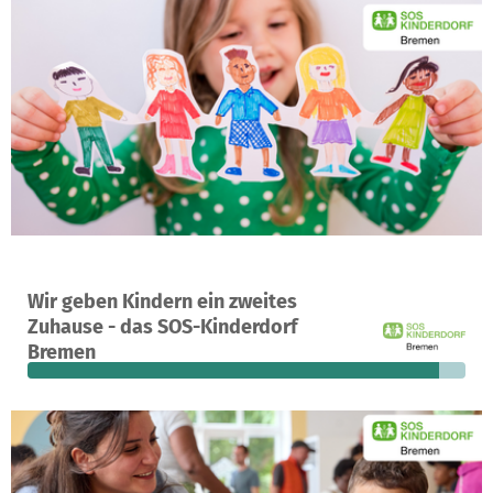
Ein Projekt in Bremen, Deutschland
Wir geben Kindern ein zweites
35
94 %
1.150 €
Zuhause - das SOS-Kinderdorf
Spenden
finanziert
fehlen noch
Bremen