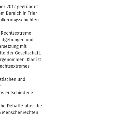
mer 2012 gegründet
em Bereich in Trier
ölkerungsschichten
n Rechtsextreme
Kundgebungen und
ersetzung mit
e der Gesellschaft.
rgenommen. Klar ist
 rechtsextremes
stischen und
r
das entschiedene
iche Debatte über die
en Menschenrechten