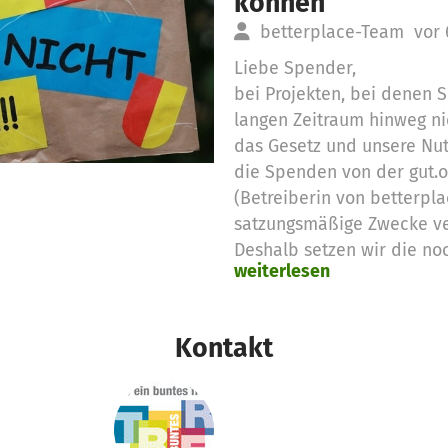
können
betterplace-Team
vor 
Liebe Spender,
bei Projekten, bei denen
langen Zeitraum hinweg ni
das Gesetz und unsere Nu
die Spenden von der gut.
(Betreiberin von betterpla
satzungsmäßige Zwecke v
Deshalb setzen wir die no
weiterlesen
Spendengelder für diese 
Vielen Dank für eure Unter
das betterplace.org-Team
Kontakt