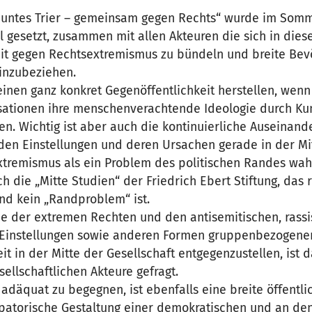
 buntes Trier – gemeinsam gegen Rechts“ wurde im Som
l gesetzt, zusammen mit allen Akteuren die sich in dies
eit gegen Rechtsextremismus zu bündeln und breite Bev
einzubeziehen.
einen ganz konkret Gegenöffentlichkeit herstellen, wen
isationen ihre menschenverachtende Ideologie durch 
n. Wichtig ist aber auch die kontinuierliche Auseinand
n Einstellungen und deren Ursachen gerade in der Mitt
xtremismus als ein Problem des politischen Randes wah
rch die „Mitte Studien“ der Friedrich Ebert Stiftung, das
nd kein „Randproblem“ ist.
ie der extremen Rechten und den antisemitischen, rassi
 Einstellungen sowie anderen Formen gruppenbezogene
t in der Mitte der Gesellschaft entgegenzustellen, ist 
ellschaftlichen Akteure gefragt.
adäquat zu begegnen, ist ebenfalls eine breite öffentl
patorische Gestaltung einer demokratischen und an d