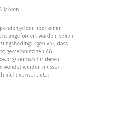
6 Jahren
 Spendengelder über einen
cht angefordert wurden, sehen
tzungsbedingungen vor, dass
org gemeinnützigen AG
ce.org) zeitnah für deren
erwendet werden müssen.
ch nicht verwendeten
Zwecke ein
stützung,