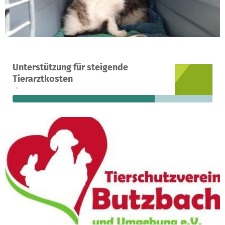
Ein Projekt in Butzbach, Deutschland
Unterstützung für steigende
336
71 %
7.651 €
Tierarztkosten
Spenden
finanziert
fehlen noch