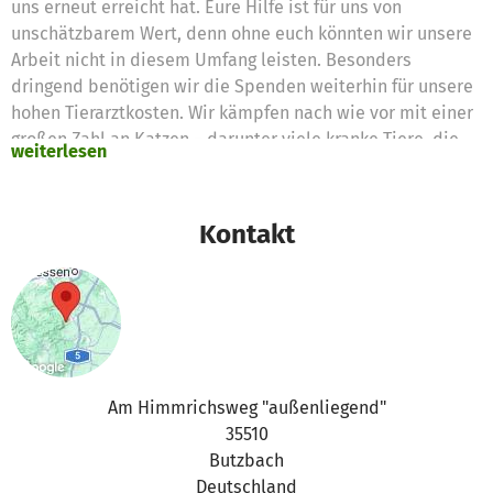
uns erneut erreicht hat. Eure Hilfe ist für uns von
unschätzbarem Wert, denn ohne euch könnten wir unsere
Arbeit nicht in diesem Umfang leisten. Besonders
dringend benötigen wir die Spenden weiterhin für unsere
hohen Tierarztkosten. Wir kämpfen nach wie vor mit einer
großen Zahl an Katzen – darunter viele kranke Tiere, die
weiterlesen
dringend medizinische Versorgung brauchen. Hinzu
kommen die notwendigen Kastrationen, Impfungen und
all die weiteren Behandlungen, die für ein gesundes und
Kontakt
würdevolles Leben der Tiere so wichtig sind. Dank eurer
Spenden können wir diesen Katzen helfen, ihnen eine
Chance geben und ihr Leid lindern. Dafür möchten wir uns
von Herzen bei euch bedanken!
Am Himmrichsweg "außenliegend"
35510
Butzbach
Deutschland