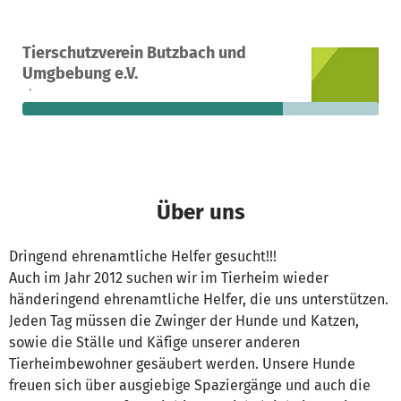
Ein Projekt in Butzbach, Deutschland
Tierschutzverein Butzbach und
49
73 %
2.610 €
Umgbebung e.V.
Spenden
finanziert
fehlen noch
Über uns
Dringend ehrenamtliche Helfer gesucht!!!
Auch im Jahr 2012 suchen wir im Tierheim wieder
händeringend ehrenamtliche Helfer, die uns unterstützen.
Jeden Tag müssen die Zwinger der Hunde und Katzen,
sowie die Ställe und Käfige unserer anderen
Tierheimbewohner gesäubert werden. Unsere Hunde
freuen sich über ausgiebige Spaziergänge und auch die