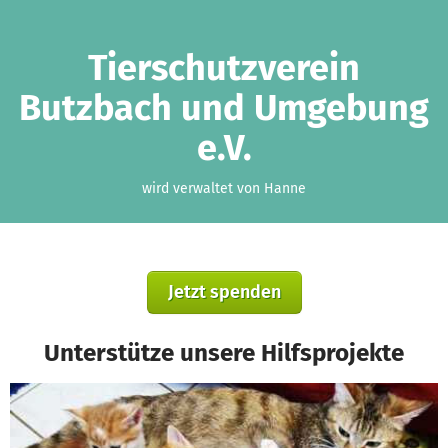
Zum Hauptinhalt springen
Erklärung zur Barrierefreiheit anzeigen
Tierschutzverein
Butzbach und Umgebung
e.V.
wird verwaltet von Hanne
Jetzt spenden
Unterstütze unsere Hilfsprojekte