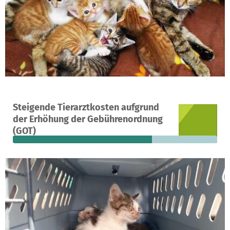
Ein Projekt in Butzbach, Deutschland
Steigende Tierarztkosten aufgrund
710
68 %
13.648 €
der Erhöhung der Gebührenordnung
Spenden
finanziert
fehlen noch
(GOT)