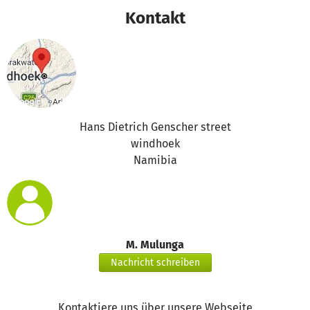
following needs:
Kontakt
Paint for Young Achievers Centre €50.00
Hans Dietrich Genscher street
windhoek
Namibia
M. Mulunga
Nachricht schreiben
Kontaktiere uns über unsere Webseite