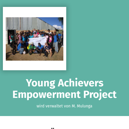
Zum Hauptinhalt springen
Erklärung zur Barrierefreiheit anzeigen
Young Achievers
Empowerment Project
wird verwaltet von M. Mulunga