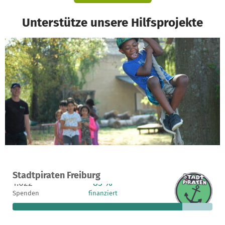
Unterstütze unsere Hilfsprojekte
Ein Projekt in Freiburg, Deutschland
Stadtpiraten Freiburg
1.622
85 %
17.864 €
Spenden
finanziert
fehlen noch