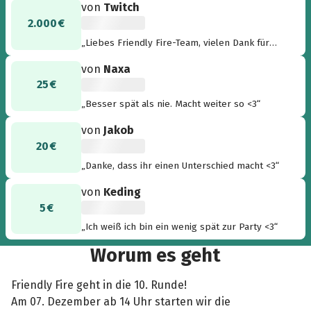
von
Twitch
2.000 €
„Liebes Friendly Fire-Team, vielen Dank für
euren unermüdlichen Einsatz und die
von
Naxa
großartigen Mühen, die ihr Jahr für Jahr auf
25 €
euch nehmt, um Gutes zu bewirken und die
Twitch-Community zu begeistern. Eure
„Besser spät als nie. Macht weiter so <3“
Leidenschaft und euer Engagement sind
inspirierend und machen einen echten
von
Jakob
Unterschied. Wir gratulieren euch herzlich zum
20 €
bereits 10. Friendly Fire und freuen uns auf
„Danke, dass ihr einen Unterschied macht <3“
viele weitere erfolgreiche Jahre – mindestens
10 mehr! Euer Twitch-Team“
von
Keding
5 €
„Ich weiß ich bin ein wenig spät zur Party <3“
Worum es geht
Friendly Fire geht in die 10. Runde!
Am 07. Dezember ab 14 Uhr starten wir die