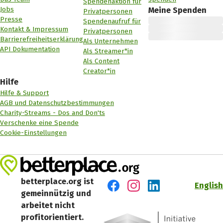
Spendenaktion für
Jobs
Meine Spenden
Privatpersonen
Presse
Spendenaufruf für
Kontakt & Impressum
Privatpersonen
Barrierefreiheitserklärung
Als Unternehmen
API Dokumentation
Als Streamer*in
Als Content
Creator*in
Hilfe
Hilfe & Support
AGB und Datenschutzbestimmungen
Charity-Streams - Dos and Don'ts
Verschenke eine Spende
Cookie-Einstellungen
betterplace.org ist
English
gemeinnützig und
Besuch' uns auf Facebook
Besuch' uns auf Instagr
Besuch' uns auf Lin
arbeitet nicht
profitorientiert.