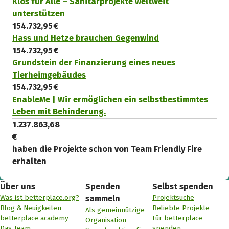
Klos für Alle – Sanitärprojekte weltweit
unterstützen
154.732,95 €
Hass und Hetze brauchen Gegenwind
154.732,95 €
Grundstein der Finanzierung eines neues
Tierheimgebäudes
154.732,95 €
EnableMe | Wir ermöglichen ein selbstbestimmtes
Leben mit Behinderung.
1.237.863,68
€
haben die Projekte schon von Team Friendly Fire
erhalten
Über uns
Spenden
Selbst spenden
Was ist betterplace.org?
Projektsuche
sammeln
Blog & Neuigkeiten
Beliebte Projekte
Als gemeinnützige
betterplace academy
Für betterplace
Organisation
Das Team
spenden