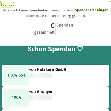
Beendet
Du erhältst eine Spendenbescheinigung vom
Spendenempfänger
betterplace (betterplace.org gGmbH).
1.237.863,68 €
19.811
Spenden
gesammelt
19.811
Schon
Spenden 🤍
von
Holzkern GmbH
1.074,65 €
von
Anonym
100 €