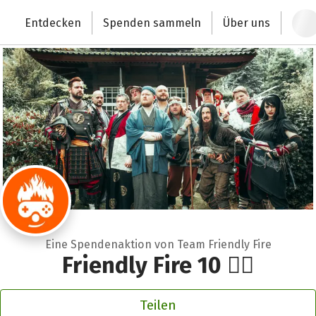
Zum Hauptinhalt springen
Erklärung zur Barrierefreiheit anzeigen
Entdecken
Spenden sammeln
Über uns
Deutschlands größte Spendenplattform
Eine Spendenaktion von Team Friendly Fire
Friendly Fire 10 ❤️‍🔥
Teilen