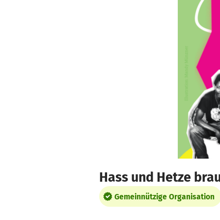
Zum Hauptinhalt springen
Erklärung zur Barrierefreiheit anzeigen
Hass und Hetze bra
Gemeinnützige Organisation