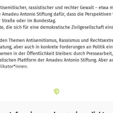
tisemitischer, rassistischer und rechter Gewalt – etwa
 Amadeu Antonio Stiftung dafür, dass die Perspektiven
r Straße oder im Bundestag.
e, die sich für eine demokratische Zivilgesellschaft ei
den Themen Antisemitismus, Rassismus und Rechtsextre
tung, aber auch in konkrete Forderungen an Politik einf
emen in der Öffentlichkeit bleiben: durch Pressearbeit,
istischen Plattform der Amadeu Antonio Stiftung. Aber 
plikator*innen.
ie Stärkung von Gleichwertigkeit und Demokratie und g
engut und Gewalt.
n können, sind wir auf Spenden angewiesen. Denn Spend
ung. Jede einzelne Spende sichert die Zukunft und Una
ns weiterhin gegen Antisemitismus, Rechtsextremismus 