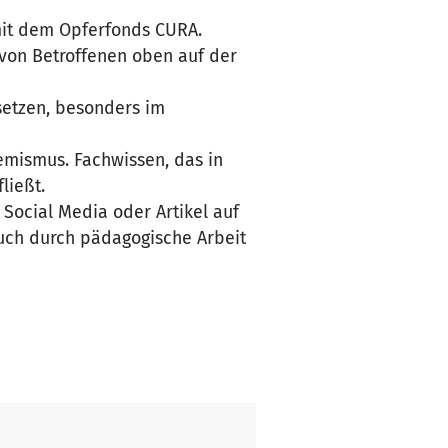
 mit dem Opferfonds CURA.
 von Betroffenen oben auf der
nsetzen, besonders im
mismus. Fachwissen, das in
ließt.
 Social Media oder Artikel auf
auch durch pädagogische Arbeit
egen menschenverachtendes und
en sind ein essenzieller
bhängigkeit der Amadeu
und Rassismus engagieren