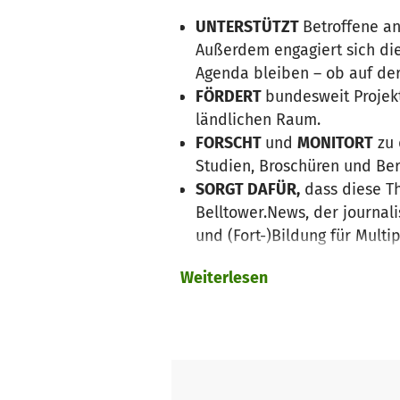
UNTERSTÜTZT
Betroffene an
Außerdem engagiert sich die
Agenda bleiben – ob auf de
FÖRDERT
bundesweit Projekt
ländlichen Raum.
FORSCHT
und
MONITORT
zu 
Studien, Broschüren und Bera
SORGT DAFÜR,
dass diese Th
Belltower.News, der journal
und (Fort-)Bildung für Multi
Seit 1998 arbeiten wir für d
Weiterlesen
demokratiefeindliches Gedank
Damit wir diese Arbeit mache
Bestandteil unserer Finanzier
Antonio Stiftung. Damit wir u