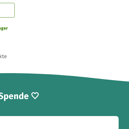
nger
kte
 Spende 🤍