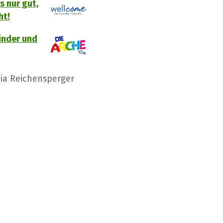
s nur gut,
ht!
inder und
ia Reichensperger