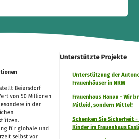
Unterstützte Projekte
ationen
Unterstützung der Auto
Frauenhäuser in NRW
tellt Beiersdorf
ert von 50 Millionen
Frauenhaus Hanau - Wir b
besondere in den
Mitleid, sondern Mittel!
lichen
Schenken Sie Sicherheit - 
tützen.
Kinder im Frauenhaus Essl
ung für globale und
zeit selbst vor