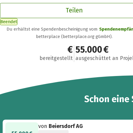
Teilen
Beendet
Du erhältst eine Spendenbescheinigung vom
Spendenempfä
betterplace (betterplace.org gGmbH).
55.000 €
55.000 €
bereitgestellt
ausgeschüttet an Proje
Schon eine
von
Beiersdorf AG