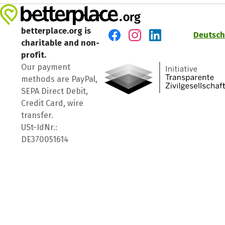
betterplace.org is
Deutsch
charitable and non-
Visit us on Facebook
Visit us on Instagram
Visit us on LinkedIn
profit.
Our payment
methods are PayPal,
SEPA Direct Debit,
Credit Card, wire
transfer.
USt-IdNr.:
DE370051614