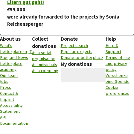
Eltern gut geht!
€55,000
were already forwarded to the projects by Sonia
Reichensperger
About us
Collect
Donate
Help
What's
Project search
Help &
donations
betterplace.org?
Popular projects
Support
As a social
Blog and News
Donate to betterplace
Terms of use
organisation
betterplace
and privacy
My donations
As individuals
academy
policy
As a company
Our team
Verschenke
Jobs
eine Spende
Press
Cookie
Contact &
preferences
Imprint
Accessibility
Statement
API
Documentation