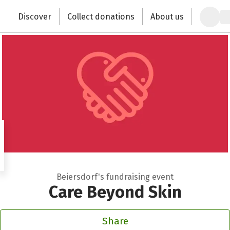
Zum Hauptinhalt springen
Erklärung zur Barrierefreiheit anzeigen
Discover
Collect donations
About us
Change the world with your donation
Beiersdorf's fundraising event
Care Beyond Skin
Share