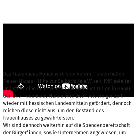
E. Möller-Botzum von Frauen helfen Frauen -
Hilfe zur Selbsthilfe e.V.
ist für dieses Projekt
verantwortlich
Nachricht schreiben
Das Frauenhaus Hanau wird vom Verein "Frauen helfen
Frauen Hanau - Hilfe zur Selbsthilfe e.V." seit 1981 geleitet
und stellt eine nicht wegzudenkende Institution in Hanau
dar. Das Frauenhaus Hanau wird zwar seit einiger Zeit
wieder mit hessischen Landesmitteln gefördert, dennoch
reichen diese nicht aus, um den Bestand des
Frauenhauses zu gewährleisten.
Wir sind dennoch weiterhin auf die Spendenbereitschaft
der Bürger*innen, sowie Unternehmen angewiesen, um