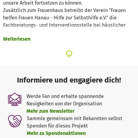
unsere Arbeit fortsetzen zu können.
Zusätzlich zum Frauenhaus betreibt der Verein "Frauen
helfen Frauen Hanau - Hilfe zur Selbsthilfe e.V." die
Fachberatungs- und Interventionsstelle bei häuslicher
Gewalt in der Frauen Unterstützung finden können zu den
Weiterlesen
Themen häusliche Gewalt, Trennung/Scheidung,
Vergewaltigung, Stalking oder allgemeine Probleme. Seit
April 2020 unterhält der Verein auch zwei
Schutzwohnungen, die in der aktuellen Corona Pandemie
als Schleusenwohnung genutzt werden, um auch in dieser
herausfordernden Zeit Frauen und Kindern Zuflucht vor
Informiere und engagiere dich!
Gewalt bieten zu können, dabei aber die anderen
Bewohnerinnen im Frauenhaus selbst vor einer Infektion
Werde Fan und erhalte spannende
zu schützen.
Neuigkeiten von der Organisation
Mehr zum Newsletter
Mit Ihrer Spende unterstützen Sie direkt die Arbeit
Sammle gemeinsam mit Bekannten selbst
innerhalb des Frauenhaus Hanau und gewährleisten, dass
Spenden für dieses Projekt
die Kolleginnen den betroffenen Frauen und Kinder
Mehr zu Spendenaktionen
Zuflucht, Beratung und Hoffnung für ein gewaltfreies Leben